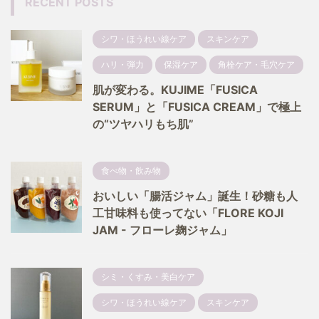
RECENT POSTS
シワ・ほうれい線ケア
スキンケア
ハリ・弾力
保湿ケア
角栓ケア・毛穴ケア
肌が変わる。KUJIME「FUSICA
SERUM」と「FUSICA CREAM」で極上
の“ツヤハリもち肌”
食べ物・飲み物
おいしい「腸活ジャム」誕生！砂糖も人
工甘味料も使ってない「FLORE KOJI
JAM - フローレ麹ジャム」
シミ・くすみ・美白ケア
シワ・ほうれい線ケア
スキンケア