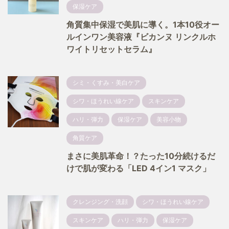
保湿ケア
角質集中保湿で美肌に導く。1本10役オー
ルインワン美容液『ビカンヌ リンクルホ
ワイトリセットセラム』
シミ・くすみ・美白ケア
シワ・ほうれい線ケア
スキンケア
ハリ・弾力
保湿ケア
美容小物
角質ケア
まさに美肌革命！？たった10分続けるだ
けで肌が変わる「LED 4イン1 マスク」
クレンジング・洗顔
シワ・ほうれい線ケア
スキンケア
ハリ・弾力
保湿ケア