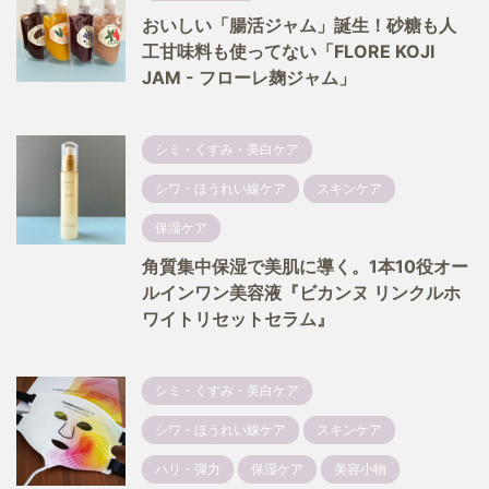
おいしい「腸活ジャム」誕生！砂糖も人
工甘味料も使ってない「FLORE KOJI
JAM - フローレ麹ジャム」
シミ・くすみ・美白ケア
シワ・ほうれい線ケア
スキンケア
保湿ケア
角質集中保湿で美肌に導く。1本10役オー
ルインワン美容液『ビカンヌ リンクルホ
ワイトリセットセラム』
シミ・くすみ・美白ケア
シワ・ほうれい線ケア
スキンケア
ハリ・弾力
保湿ケア
美容小物