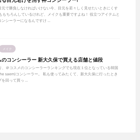
出る目元老けを消す神コンシーラー!
目元で勝負しなければいけない今、目元を若々しく見せたいときにくす
アももちろんしているけれど、メイクも重要ですよね！ 役立つアイテムと
ンシーラーになるんですけ ...
メイク
ムのコンシーラー 新大久保で買える店舗と値段
なり、＠コスメのコンシーラーランキングでも現在１位となっている韓国
(The saem)コンシーラー。 私も使ってみたくて、新大久保に行ったとき
回って買っ ...