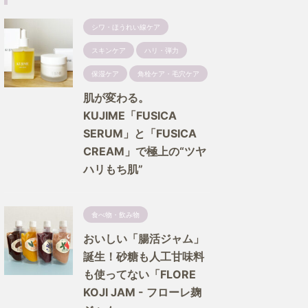
シワ・ほうれい線ケア
スキンケア
ハリ・弾力
保湿ケア
角栓ケア・毛穴ケア
肌が変わる。
KUJIME「FUSICA
SERUM」と「FUSICA
CREAM」で極上の“ツヤ
ハリもち肌”
食べ物・飲み物
おいしい「腸活ジャム」
誕生！砂糖も人工甘味料
も使ってない「FLORE
KOJI JAM - フローレ麹