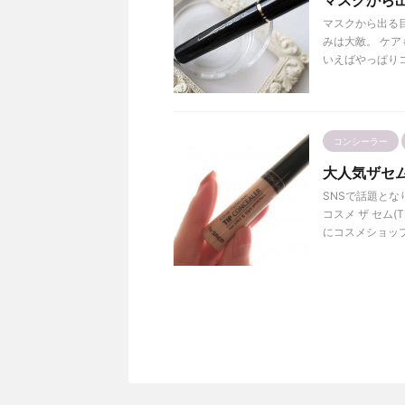
マスクから
マスクから出る
みは大敵。 ケ
いえばやっぱりコ
コンシーラー
大人気ザセ
SNSで話題と
コスメ ザ セム
にコスメショップを