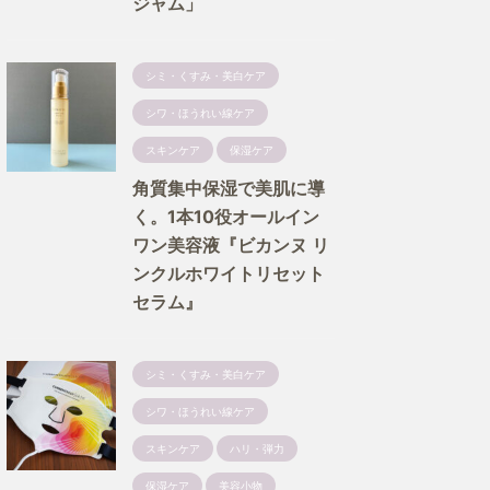
ジャム」
シミ・くすみ・美白ケア
シワ・ほうれい線ケア
スキンケア
保湿ケア
角質集中保湿で美肌に導
く。1本10役オールイン
ワン美容液『ビカンヌ リ
ンクルホワイトリセット
セラム』
シミ・くすみ・美白ケア
シワ・ほうれい線ケア
スキンケア
ハリ・弾力
保湿ケア
美容小物