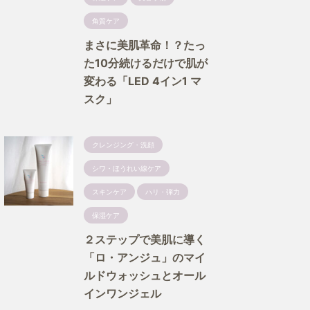
角質ケア
まさに美肌革命！？たっ
た10分続けるだけで肌が
変わる「LED 4イン1 マ
スク」
クレンジング・洗顔
シワ・ほうれい線ケア
スキンケア
ハリ・弾力
保湿ケア
２ステップで美肌に導く
「ロ・アンジュ」のマイ
ルドウォッシュとオール
インワンジェル