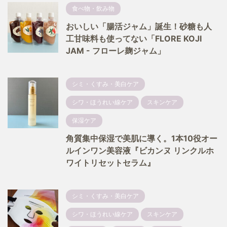
食べ物・飲み物
おいしい「腸活ジャム」誕生！砂糖も人
工甘味料も使ってない「FLORE KOJI
JAM - フローレ麹ジャム」
シミ・くすみ・美白ケア
シワ・ほうれい線ケア
スキンケア
保湿ケア
角質集中保湿で美肌に導く。1本10役オー
ルインワン美容液『ビカンヌ リンクルホ
ワイトリセットセラム』
シミ・くすみ・美白ケア
シワ・ほうれい線ケア
スキンケア