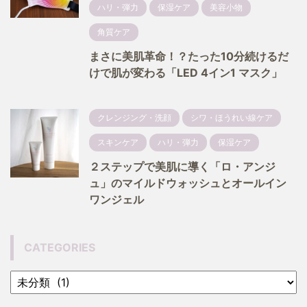
ハリ・弾力
保湿ケア
美容小物
角質ケア
まさに美肌革命！？たった10分続けるだ
けで肌が変わる「LED 4イン1 マスク」
クレンジング・洗顔
シワ・ほうれい線ケア
スキンケア
ハリ・弾力
保湿ケア
２ステップで美肌に導く「ロ・アンジ
ュ」のマイルドウォッシュとオールイン
ワンジェル
CATEGORIES