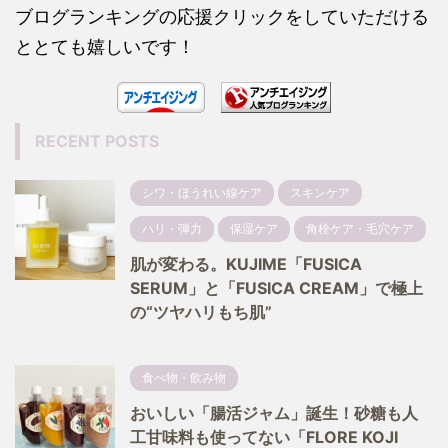
ブログランキングの応援クリックをしていただける
ととても嬉しいです！
RECENT POSTS
シワ・ほうれい線ケア
スキンケア
ハリ・弾力
保湿ケア
角栓ケア・毛穴ケア
肌が変わる。KUJIME「FUSICA
SERUM」と「FUSICA CREAM」で極上
の“ツヤハリもち肌”
食べ物・飲み物
おいしい「腸活ジャム」誕生！砂糖も人
工甘味料も使ってない「FLORE KOJI