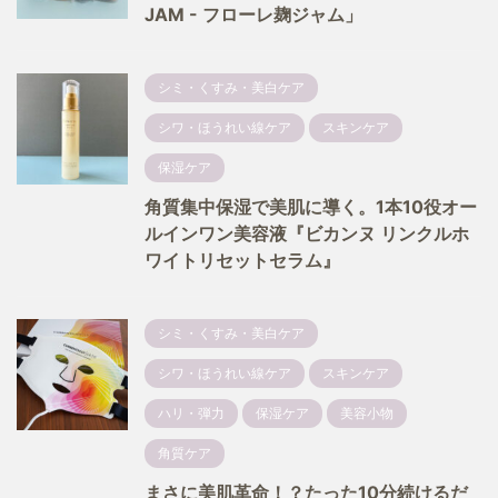
JAM - フローレ麹ジャム」
シミ・くすみ・美白ケア
シワ・ほうれい線ケア
スキンケア
保湿ケア
角質集中保湿で美肌に導く。1本10役オー
ルインワン美容液『ビカンヌ リンクルホ
ワイトリセットセラム』
シミ・くすみ・美白ケア
シワ・ほうれい線ケア
スキンケア
ハリ・弾力
保湿ケア
美容小物
角質ケア
まさに美肌革命！？たった10分続けるだ