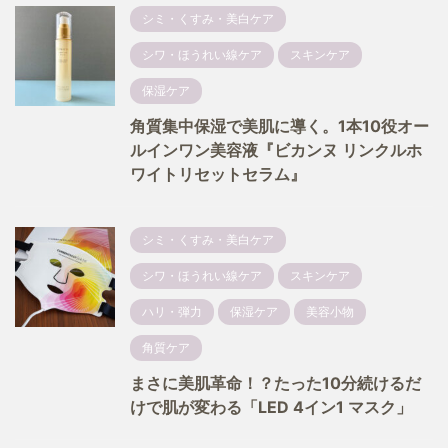
シミ・くすみ・美白ケア
シワ・ほうれい線ケア
スキンケア
保湿ケア
角質集中保湿で美肌に導く。1本10役オー
ルインワン美容液『ビカンヌ リンクルホ
ワイトリセットセラム』
シミ・くすみ・美白ケア
シワ・ほうれい線ケア
スキンケア
ハリ・弾力
保湿ケア
美容小物
角質ケア
まさに美肌革命！？たった10分続けるだ
けで肌が変わる「LED 4イン1 マスク」