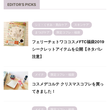
EDITOR’S PICKS
シミ・くすみ・美白ケア
スキンケア
まつげケア
限定コフレ・福袋
フェリーチェトワココスメFTC福袋2019
シークレットアイテムを公開【ネタバレ
注意】
メイク
限定コフレ・福袋
コスメデコルテ クリスマスコフレを買っ
てきました！
メイク
限定コフレ・福袋