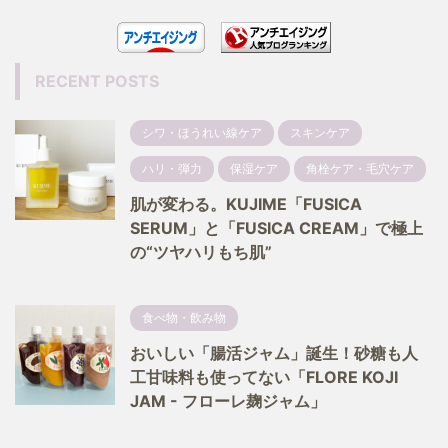
RECENT POSTS
シワ・ほうれい線ケア
スキンケア
ハリ・弾力
保湿ケア
角栓ケア・毛穴ケア
肌が変わる。KUJIME「FUSICA
SERUM」と「FUSICA CREAM」で極上
の“ツヤハリもち肌”
食べ物・飲み物
おいしい「腸活ジャム」誕生！砂糖も人
工甘味料も使ってない「FLORE KOJI
JAM - フローレ麹ジャム」