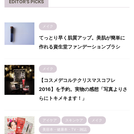
EDITOR’S PICKS
メイク
てっとり早く肌質アップ。美肌が簡単に
作れる資生堂ファンデーションブラシ
メイク
【コスメデコルテクリスマスコフレ
2016】を予約。実物の感想「写真よりさ
らにトキメキます！」
アイケア
スキンケア
メイク
美容本・健康本・TV・雑誌