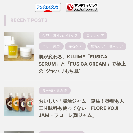
RECENT POSTS
シワ・ほうれい線ケア
スキンケア
ハリ・弾力
保湿ケア
角栓ケア・毛穴ケア
肌が変わる。KUJIME「FUSICA
SERUM」と「FUSICA CREAM」で極上
の“ツヤハリもち肌”
食べ物・飲み物
おいしい「腸活ジャム」誕生！砂糖も人
工甘味料も使ってない「FLORE KOJI
JAM - フローレ麹ジャム」