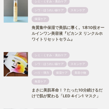
シミ・くすみ・美白ケア
シワ・ほうれい線ケア
スキンケア
保湿ケア
角質集中保湿で美肌に導く。1本10役オー
ルインワン美容液『ビカンヌ リンクルホ
ワイトリセットセラム』
シミ・くすみ・美白ケア
シワ・ほうれい線ケア
スキンケア
ハリ・弾力
保湿ケア
美容小物
角質ケア
まさに美肌革命！？たった10分続けるだ
けで肌が変わる「LED 4イン1 マスク」