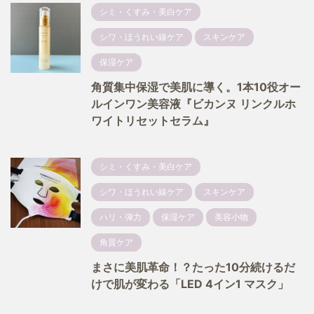
シミ・くすみ・美白ケア
シワ・ほうれい線ケア
スキンケア
保湿ケア
角質集中保湿で美肌に導く。1本10役オー
ルインワン美容液『ビカンヌ リンクルホ
ワイトリセットセラム』
シミ・くすみ・美白ケア
シワ・ほうれい線ケア
スキンケア
ハリ・弾力
保湿ケア
美容小物
角質ケア
まさに美肌革命！？たった10分続けるだ
けで肌が変わる「LED 4イン1 マスク」