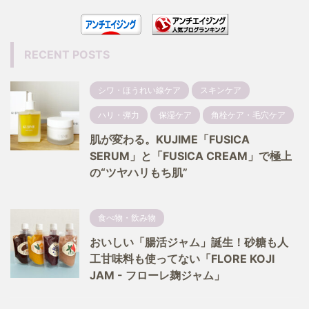
RECENT POSTS
シワ・ほうれい線ケア
スキンケア
ハリ・弾力
保湿ケア
角栓ケア・毛穴ケア
肌が変わる。KUJIME「FUSICA
SERUM」と「FUSICA CREAM」で極上
の“ツヤハリもち肌”
食べ物・飲み物
おいしい「腸活ジャム」誕生！砂糖も人
工甘味料も使ってない「FLORE KOJI
JAM - フローレ麹ジャム」