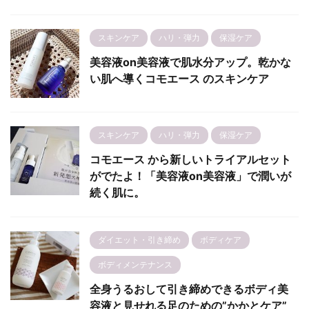
スキンケア
ハリ・弾力
保湿ケア
美容液on美容液で肌水分アップ。乾かな
い肌へ導くコモエース のスキンケア
スキンケア
ハリ・弾力
保湿ケア
コモエース から新しいトライアルセット
がでたよ！「美容液on美容液」で潤いが
続く肌に。
ダイエット・引き締め
ボディケア
ボディメンテナンス
全身うるおして引き締めできるボディ美
容液と見せれる足のための”かかとケア”