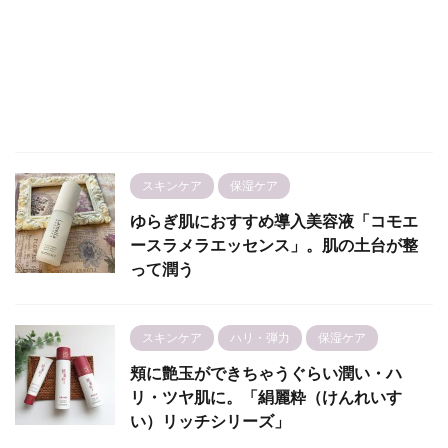
スキンケア
保湿ケア
ゆらぎ肌におすすめ導入美容液「コモエ
ースラメラエッセンス」。肌の土台が整
って潤う
スキンケア
ハリ・弾力
保湿ケア
頬に艶玉ができちゃうぐらい潤い・ハ
リ・ツヤ肌に。「絹麗粋（けんれいす
い）リッチシリーズ」