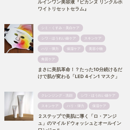
ルインワン美容液『ビカンヌ リンクルホ
ワイトリセットセラム』
シミ・くすみ・美白ケア
シワ・ほうれい線ケア
スキンケア
ハリ・弾力
保湿ケア
美容小物
角質ケア
まさに美肌革命！？たった10分続けるだ
けで肌が変わる「LED 4イン1 マスク」
クレンジング・洗顔
シワ・ほうれい線ケア
スキンケア
ハリ・弾力
保湿ケア
２ステップで美肌に導く「ロ・アンジ
ュ」のマイルドウォッシュとオールイン