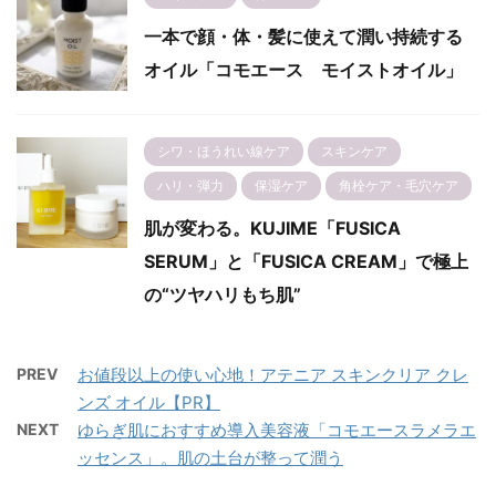
一本で顔・体・髪に使えて潤い持続する
オイル「コモエース モイストオイル」
シワ・ほうれい線ケア
スキンケア
ハリ・弾力
保湿ケア
角栓ケア・毛穴ケア
肌が変わる。KUJIME「FUSICA
SERUM」と「FUSICA CREAM」で極上
の“ツヤハリもち肌”
PREV
お値段以上の使い心地！アテニア スキンクリア クレ
ンズ オイル【PR】
NEXT
ゆらぎ肌におすすめ導入美容液「コモエースラメラエ
ッセンス」。肌の土台が整って潤う