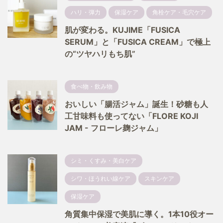
ハリ・弾力
保湿ケア
角栓ケア・毛穴ケア
肌が変わる。KUJIME「FUSICA
SERUM」と「FUSICA CREAM」で極上
の“ツヤハリもち肌”
食べ物・飲み物
おいしい「腸活ジャム」誕生！砂糖も人
工甘味料も使ってない「FLORE KOJI
JAM - フローレ麹ジャム」
シミ・くすみ・美白ケア
シワ・ほうれい線ケア
スキンケア
保湿ケア
角質集中保湿で美肌に導く。1本10役オー